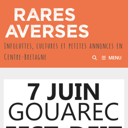
Passer
au
contenu
Infoluttes, cultures et petites annonces en
Centre-Bretagne
MENU