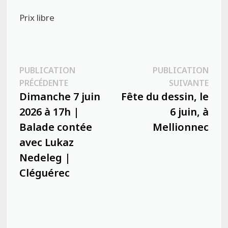
Prix libre
Navigation
PUBLICATION
PUBLICATION
Publication
Publ
PRÉCÉDENTE
SUIVANTE
de
précédente :
suiva
Dimanche 7 juin
Fête du dessin, le
l’article
2026 à 17h |
6 juin, à
Balade contée
Mellionnec
avec Lukaz
Nedeleg |
Cléguérec