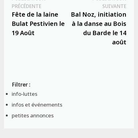
Navigation
Publication
Publ
PRÉCÉDENTE
SUIVANTE
de
précédente :
suiva
Fête de la laine
Bal Noz, initiation
l’article
Bulat Pestivien le
à la danse au Bois
19 Août
du Barde le 14
août
info-luttes
infos et événements
petites annonces