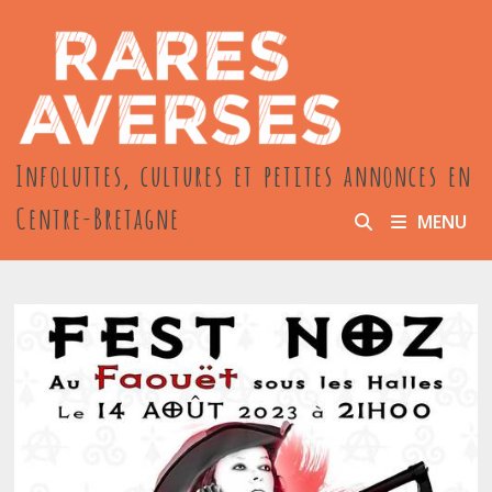
Passer
au
contenu
Infoluttes, cultures et petites annonces en
Centre-Bretagne
MENU