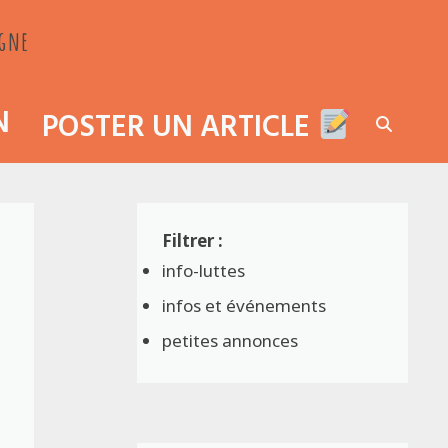
agne
N
POSTER UN ARTICLE
info-luttes
infos et événements
petites annonces