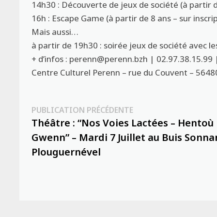
14h30 : Découverte de jeux de société (à partir 
16h : Escape Game (à partir de 8 ans – sur inscri
Mais aussi…
à partir de 19h30 : soirée jeux de société avec le
+ d’infos : perenn@perenn.bzh | 02.97.38.15.99 
Centre Culturel Perenn – rue du Couvent – 5648
Navigation
Publication
PUBLICATION PRÉCÉDENTE
précédente :
Théâtre : “Nos Voies Lactées – Hentoù
de
Gwenn” – Mardi 7 Juillet au Buis Sonna
l’article
Plouguernével