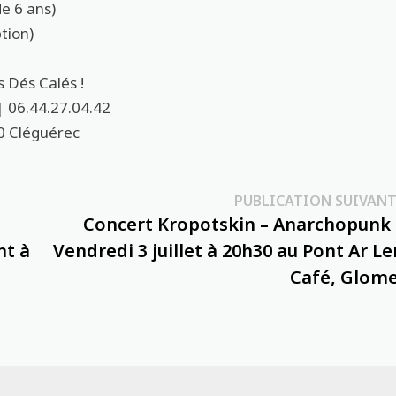
de 6 ans)
ption)
s Dés Calés !
| 06.44.27.04.42
0 Cléguérec
PUBLICATION SUIVANT
Concert Kropotskin – Anarchopunk 
nt à
Vendredi 3 juillet à 20h30 au Pont Ar Le
Café, Glome