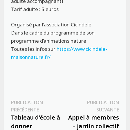
adulte accompagnant)
Tarif adulte : 5 euros
Organisé par l’association Cicindèle
Dans le cadre du programme de son
programme d’animations nature
Toutes les infos sur
https://www.cicindel
e
-
maisonnature.fr/
Navigation
PUBLICATION
PUBLICATION
Publication
Publ
PRÉCÉDENTE
SUIVANTE
de
précédente :
suiva
Tableau d’école à
Appel à membres
l’article
donner
– jardin collectif