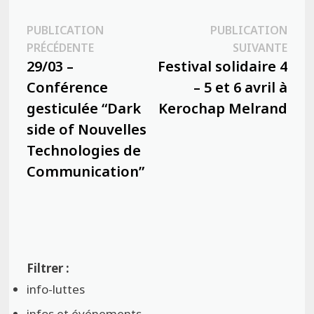
Navigation
PUBLICATION
PUBLICATION
Publication
Publ
PRÉCÉDENTE
SUIVANTE
de
précédente :
suiva
29/03 –
Festival solidaire 4
l’article
Conférence
– 5 et 6 avril à
gesticulée “Dark
Kerochap Melrand
side of Nouvelles
Technologies de
Communication”
info-luttes
infos et événements