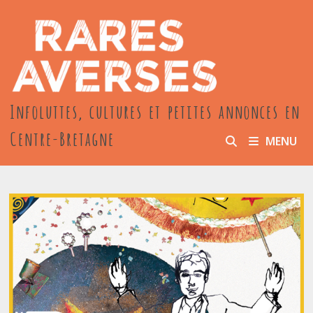
Passer
au
contenu
Infoluttes, cultures et petites annonces en
Centre-Bretagne
MENU