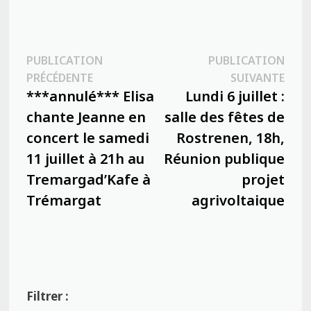
Navigation
PUBLICATION
PUBLICATION
Publication
Publ
PRÉCÉDENTE
SUIVANTE
de
précédente :
suiva
***annulé*** Elisa
Lundi 6 juillet :
l’article
chante Jeanne en
salle des fêtes de
concert le samedi
Rostrenen, 18h,
11 juillet à 21h au
Réunion publique
Tremargad’Kafe à
projet
Trémargat
agrivoltaique