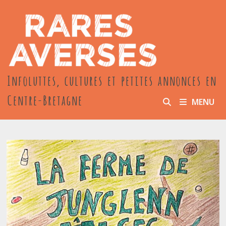
Passer
au
contenu
Infoluttes, cultures et petites annonces en
Centre-Bretagne
MENU