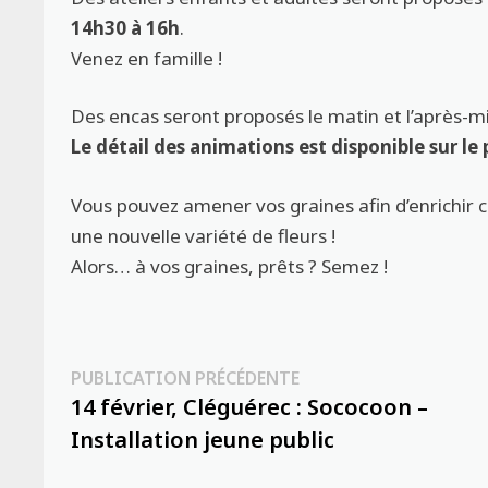
14h30 à 16h
.
Venez en famille !
Des encas seront proposés le matin et l’après-mid
Le détail des animations est disponible sur 
Vous pouvez amener vos graines afin d’enrichir 
une nouvelle variété de fleurs !
Alors… à vos graines, prêts ? Semez !
Navigation
Publication
PUBLICATION PRÉCÉDENTE
précédente :
14 février, Cléguérec : Sococoon –
de
Installation jeune public
l’article