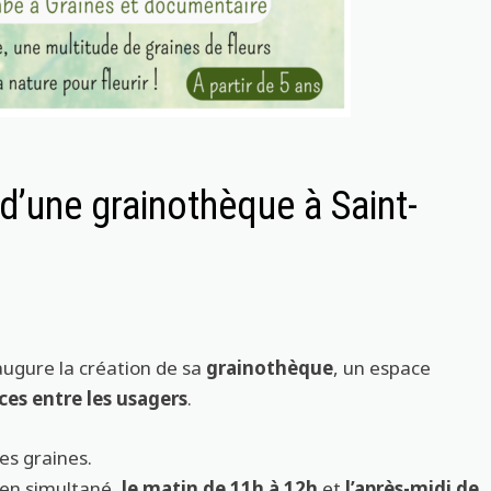
 d’une grainothèque à Saint-
naugure la création de sa
grainothèque
, un espace
ces entre les usagers
.
es graines.
 en simultané,
le matin de 11h à 12h
et
l’après-midi de