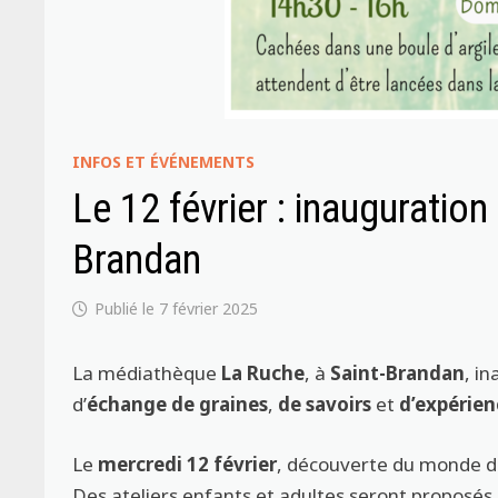
INFOS ET ÉVÉNEMENTS
Le 12 février : inauguration
Brandan
7 février 2025
La médiathèque
La Ruche
, à
Saint-Brandan
, i
d’
échange de graines
,
de savoirs
et
d’expérien
Le
mercredi 12 février
, découverte du monde d
Des ateliers enfants et adultes seront proposés