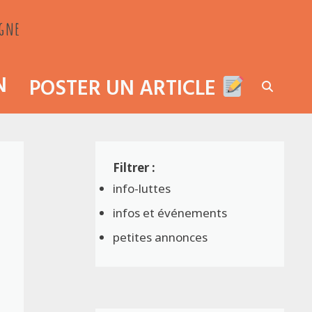
agne
N
POSTER UN ARTICLE
info-luttes
infos et événements
petites annonces