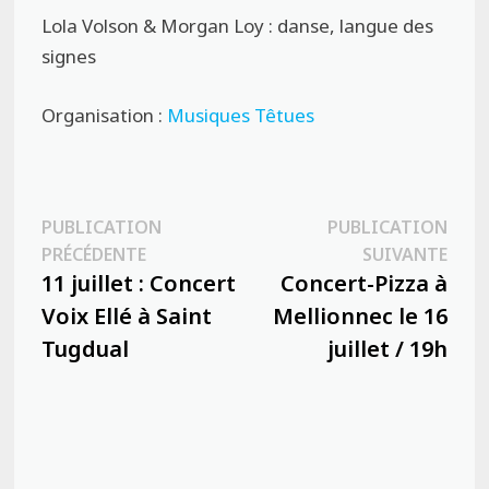
Lola Volson & Morgan Loy : danse, langue des
signes
Organisation :
Musiques T
êtues
Navigation
PUBLICATION
PUBLICATION
Publication
Publ
PRÉCÉDENTE
SUIVANTE
de
précédente :
suiva
11 juillet : Concert
Concert-Pizza à
l’article
Voix Ellé à Saint
Mellionnec le 16
Tugdual
juillet / 19h