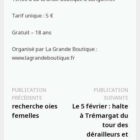
Tarif unique : 5 €
Gratuit – 18 ans
Organisé par La Grande Boutique :
www.lagrandeboutique.fr
Navigation
PUBLICATION
PUBLICATION
Publication
Publ
PRÉCÉDENTE
SUIVANTE
de
précédente :
suiva
recherche oies
Le 5 février : halte
l’article
femelles
à Trémargat du
tour des
dérailleurs et