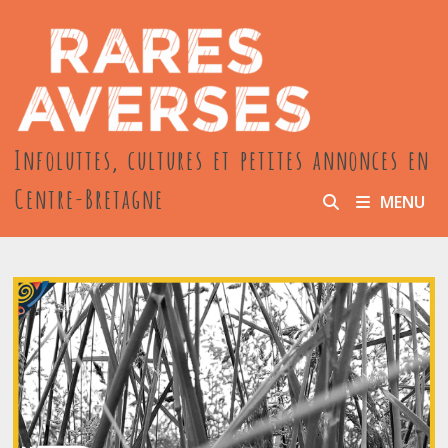
Passer
au
contenu
Infoluttes, cultures et petites annonces en
Centre-Bretagne
MENU