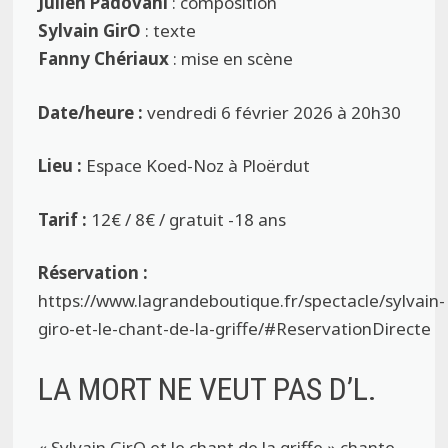
Julien Padovani
: composition
Sylvain GirO
: texte
Fanny Chériaux
: mise en scène
Date/heure :
vendredi 6 février 2026 à 20h30
Lieu :
Espace Koed-Noz à Ploërdut
Tarif :
12€ / 8€ / gratuit -18 ans
Réservation :
https://www.lagrandeboutique.fr/spectacle/sylvain-
giro-et-le-chant-de-la-griffe/#ReservationDirecte
LA MORT NE VEUT PAS D’L.
« Sylvain GirO et le chant de la griffe » chante