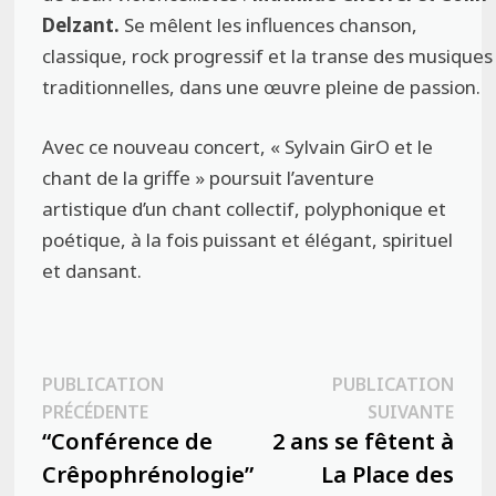
Delzant.
Se mêlent les influences chanson,
classique, rock progressif et la transe des musiques
traditionnelles, dans une œuvre pleine de passion.
Avec ce nouveau concert, « Sylvain GirO et le
chant de la griffe » poursuit l’aventure
artistique d’un chant collectif, polyphonique et
poétique, à la fois puissant et élégant, spirituel
et dansant.
Navigation
PUBLICATION
PUBLICATION
Publication
Publ
PRÉCÉDENTE
SUIVANTE
de
précédente :
suiva
“Conférence de
2 ans se fêtent à
l’article
Crêpophrénologie”
La Place des