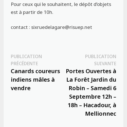
Pour ceux qui le souhaitent, le dépôt d’objets
est à partir de 10h.
contact : sixruedelagare@risuep.net
Navigation
PUBLICATION
PUBLICATION
Publication
Publ
PRÉCÉDENTE
SUIVANTE
de
précédente :
suiva
Canards coureurs
Portes Ouvertes à
l’article
indiens mâles à
La Forêt Jardin du
vendre
Robin – Samedi 6
Septembre 12h –
18h – Hacadour, à
Mellionnec