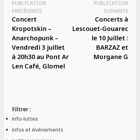
Navigation
PUBLICATION
PUBLICATION
Publication
Publ
PRÉCÉDENTE
SUIVANTE
de
précédente :
suiva
Concert
Concerts à
l’article
Kropotskin –
Lescouet-Gouarec
Anarchopunk –
le 10 Juillet :
Vendredi 3 juillet
BARZAZ et
à 20h30 au Pont Ar
Morgane G
Len Café, Glomel
info-luttes
infos et événements