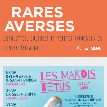
Passer
au
contenu
Infoluttes, cultures et petites annonces en
Centre-Bretagne
MENU