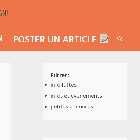
agne
N
POSTER UN ARTICLE
info-luttes
infos et événements
petites annonces