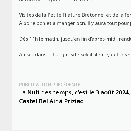
Visites de la Petite Filature Bretonne, et de la 
A boire bon et à manger bon, il y aura tout pour 
Dès 11h le matin, jusqu’en fin d’après-midi, ren
Au sec dans le hangar si le soleil pleure, dehors si l
Navigation
Publication
PUBLICATION PRÉCÉDENTE
précédente :
La Nuit des temps, c’est le 3 août 2024,
de
Castel Bel Air à Priziac
l’article