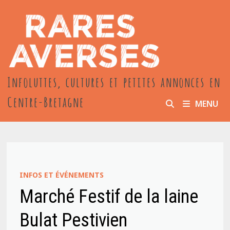
Passer
au
contenu
Infoluttes, cultures et petites annonces en
Centre-Bretagne
MENU
INFOS ET ÉVÉNEMENTS
Marché Festif de la laine
Bulat Pestivien