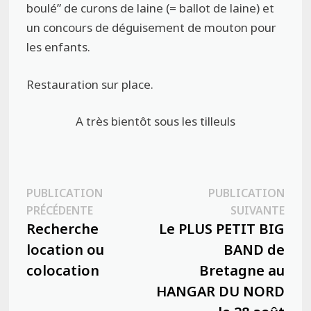
boulé” de curons de laine (= ballot de laine) et
un concours de déguisement de mouton pour
les enfants.
Restauration sur place.
A très bientôt sous les tilleuls
Navigation
PUBLICATION
PUBLICATION
Publication
Publ
PRÉCÉDENTE
SUIVANTE
de
précédente :
suiva
Recherche
Le PLUS PETIT BIG
l’article
location ou
BAND de
colocation
Bretagne au
HANGAR DU NORD