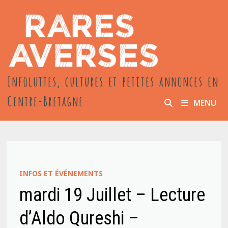
Passer
au
contenu
Infoluttes, cultures et petites annonces en
Centre-Bretagne
MENU
INFOS ET ÉVÉNEMENTS
mardi 19 Juillet – Lecture
d’Aldo Qureshi –