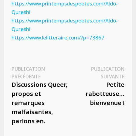
https://www.printempsdespoetes.com/Aldo-
Qureshi
https://www.printempsdespoetes.com/Aldo-
Qureshi
https://www.lelitteraire.com/?p=73867
Navigation
PUBLICATION
PUBLICATION
Publication
Publ
PRÉCÉDENTE
SUIVANTE
de
précédente :
suiva
Discussions Queer,
Petite
l’article
propos et
rabotteuse…
remarques
bienvenue !
malfaisantes,
parlons en.