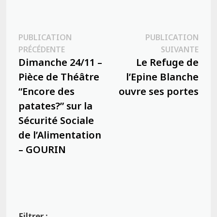
Navigation
PUBLICATION
PUBLICATION
Publication
Publ
PRÉCÉDENTE
SUIVANTE
de
précédente :
suiva
Dimanche 24/11 –
Le Refuge de
l’article
Pièce de Théâtre
l’Epine Blanche
“Encore des
ouvre ses portes
patates?” sur la
Sécurité Sociale
de l’Alimentation
– GOURIN