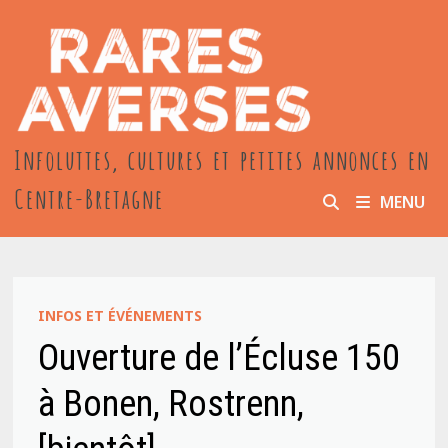
Passer
au
contenu
Infoluttes, cultures et petites annonces en
Centre-Bretagne
MENU
INFOS ET ÉVÉNEMENTS
Ouverture de l’Écluse 150
à Bonen, Rostrenn,