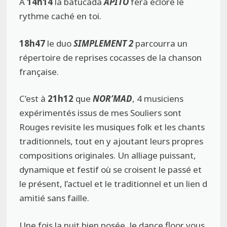
A
14h14
la batucada
APITO
fera éclore le
rythme caché en toi.
18h47
le duo
SIMPLEMENT 2
parcourra un
répertoire de reprises cocasses de la chanson
française.
C’est à
21h12
que
NOR’MAD
, 4 musiciens
expérimentés issus de mes Souliers sont
Rouges revisite les musiques folk et les chants
traditionnels, tout en y ajoutant leurs propres
compositions originales. Un alliage puissant,
dynamique et festif où se croisent le passé et
le présent, l’actuel et le traditionnel et un lien d
amitié sans faille.
Une fois la nuit bien posée, le dance floor vous