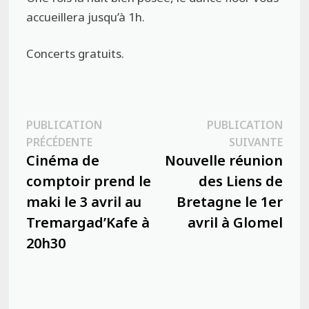
accueillera jusqu’à 1h.
Concerts gratuits.
Navigation
PUBLICATION
PUBLICATION
Publication
Publ
PRÉCÉDENTE
SUIVANTE
de
précédente :
suiva
Cinéma de
Nouvelle réunion
l’article
comptoir prend le
des Liens de
maki le 3 avril au
Bretagne le 1er
Tremargad’Kafe à
avril à Glomel
20h30