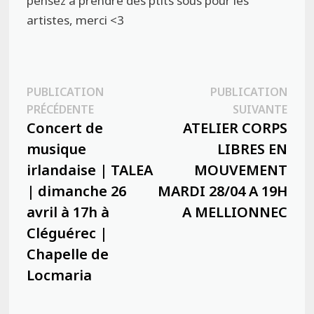
pensez à prendre des ptits sous pour les
artistes, merci <3
Navigation
PUBLICATION
PUBLICATION
Publication
Publ
PRÉCÉDENTE
SUIVANTE
de
précédente :
suiva
Concert de
ATELIER CORPS
l’article
musique
LIBRES EN
irlandaise | TALEA
MOUVEMENT
| dimanche 26
MARDI 28/04 A 19H
avril à 17h à
A MELLIONNEC
Cléguérec |
Chapelle de
Locmaria