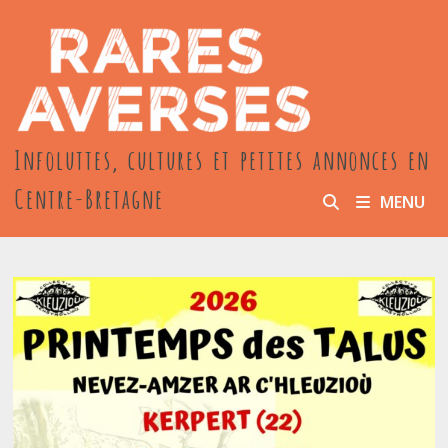
Passer
au
contenu
Infoluttes, cultures et petites annonces en
Centre-Bretagne
MENU