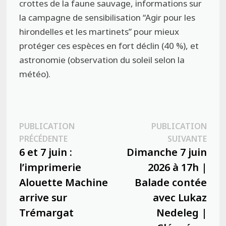
crottes de la faune sauvage, informations sur
la campagne de sensibilisation
“Agir pour les
hirondelles et les martinets”
pour mieux
protéger ces espèces en fort déclin (40 %), et
astronomie (observation du soleil selon la
météo).
Navigation
PUBLICATION
PUBLICATION
Publication
Publ
PRÉCÉDENTE
SUIVANTE
de
précédente :
suiva
6 et 7 juin :
Dimanche 7 juin
l’article
l’imprimerie
2026 à 17h |
Alouette Machine
Balade contée
arrive sur
avec Lukaz
Trémargat
Nedeleg |