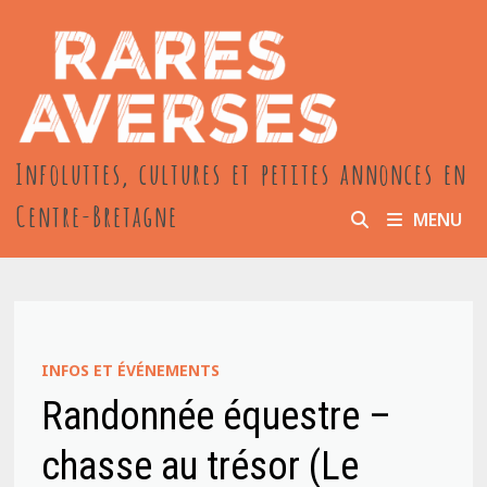
Passer
au
contenu
Infoluttes, cultures et petites annonces en
Centre-Bretagne
MENU
INFOS ET ÉVÉNEMENTS
Randonnée équestre –
chasse au trésor (Le