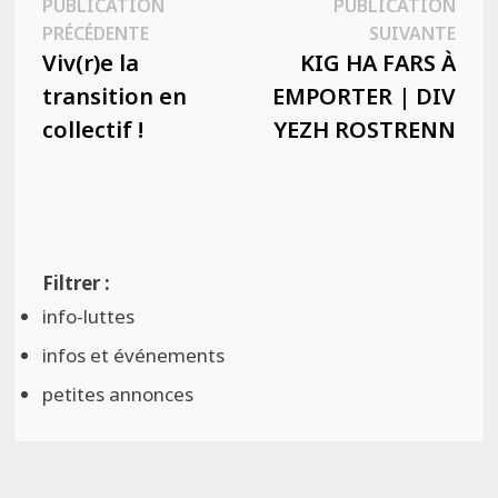
Navigation
PUBLICATION
PUBLICATION
Publication
Publ
PRÉCÉDENTE
SUIVANTE
de
précédente :
suiva
Viv(r)e la
KIG HA FARS À
l’article
transition en
EMPORTER | ​DIV
collectif !
YEZH ROSTRENN
info-luttes
infos et événements
petites annonces