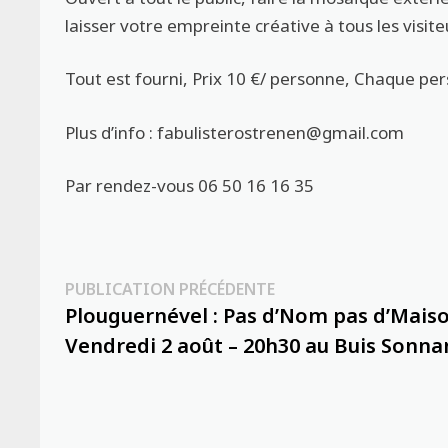
laisser votre empreinte créative à tous les visit
Tout est fourni, Prix 10 €/ personne, Chaque per
Plus d’info : fabulisterostrenen@gmail.com
Par rendez-vous 06 50 16 16 35
Navigation
Publication
PUBLICATION PRÉCÉDENTE
précédente :
Plouguernével : Pas d’Nom pas d’Mais
de
Vendredi 2 août – 20h30 au Buis Sonna
l’article