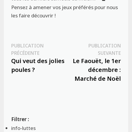
Pensez à amener vos jeux préférés pour nous
les faire découvrir !
Navigation
PUBLICATION
PUBLICATION
Publication
Publ
PRÉCÉDENTE
SUIVANTE
de
précédente :
suiva
Qui veut des jolies
Le Faouët, le 1er
l’article
poules ?
décembre :
Marché de Noël
info-luttes