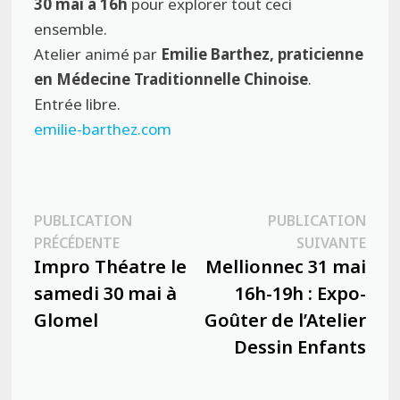
30 mai à 16h
pour explorer tout ceci
ensemble.
Atelier animé par
Emilie Barthez, praticienne
en Médecine Traditionnelle Chinoise
.
Entrée libre.
emilie-barthez.com
Navigation
PUBLICATION
PUBLICATION
Publication
Publ
PRÉCÉDENTE
SUIVANTE
de
précédente :
suiva
Impro Théatre le
Mellionnec 31 mai
l’article
samedi 30 mai à
16h-19h : Expo-
Glomel
Goûter de l’Atelier
Dessin Enfants