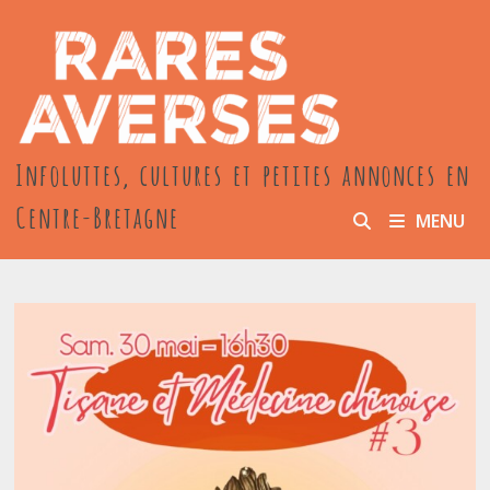
Passer
au
contenu
Infoluttes, cultures et petites annonces en
Centre-Bretagne
MENU