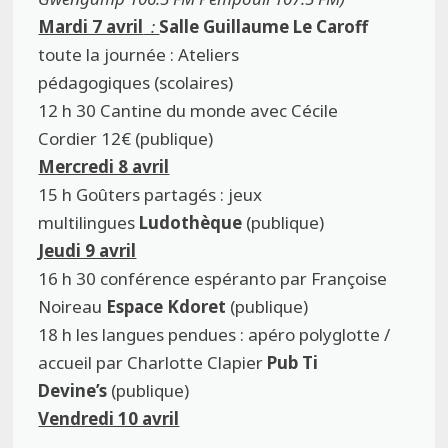
Mardi 7 avril
:
Salle Guillaume Le Caroff
toute la journée :
Ateliers
pédagogiques (scolaires)
12 h 30
Cantine du monde
avec Cécile
Cordier
12€ (publique)
Mercredi 8 avril
15 h Goûters partagés : jeux
multilingues
Ludothèque
(publique)
Jeudi 9 avril
16 h 30 conférence espéranto par Françoise
Noireau
Espace Kdoret
(publique)
18 h les langues pendues : apéro polyglotte /
accueil par Charlotte Clapier
Pub Ti
Devine’s
(publique)
Vendredi 10 avril