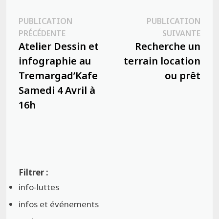
Navigation
PUBLICATION
PUBLICATION
Publication
Publ
PRÉCÉDENTE
SUIVANTE
de
précédente :
suiva
Atelier Dessin et
Recherche un
l’article
infographie au
terrain location
Tremargad’Kafe
ou prêt
Samedi 4 Avril à
16h
info-luttes
infos et événements