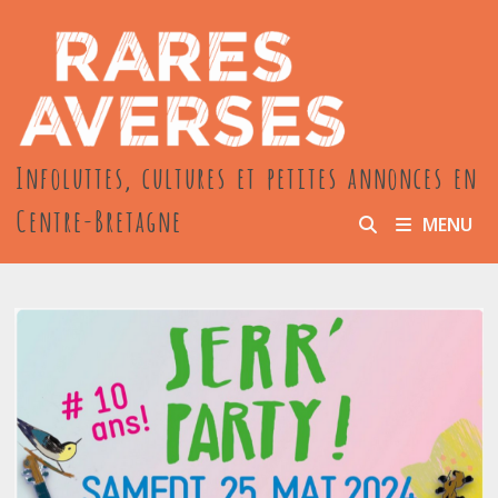
Passer
au
contenu
Infoluttes, cultures et petites annonces en
Centre-Bretagne
MENU