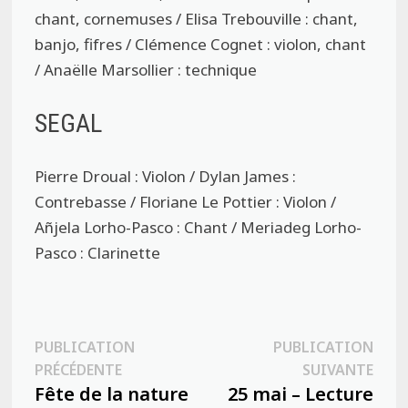
chant, cornemuses / Elisa Trebouville : chant,
banjo, fifres / Clémence Cognet : violon, chant
/ Anaëlle Marsollier : technique
SEGAL
Pierre Droual : Violon / Dylan James :
Contrebasse / Floriane Le Pottier : Violon /
Añjela Lorho-Pasco : Chant / Meriadeg Lorho-
Pasco : Clarinette
Navigation
PUBLICATION
PUBLICATION
Publication
Publ
PRÉCÉDENTE
SUIVANTE
de
précédente :
suiva
Fête de la nature
25 mai – Lecture