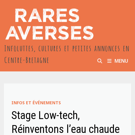
Passer
au
contenu
Infoluttes, cultures et petites annonces en
Centre-Bretagne
MENU
INFOS ET ÉVÉNEMENTS
Stage Low-tech,
Réinventons l’eau chaude