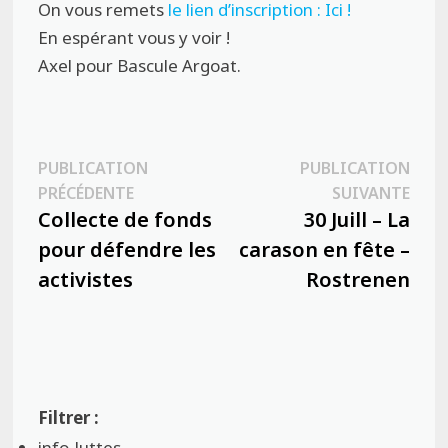
On vous remets
le lien d’inscription : Ici !
En espérant vous y voir !
Axel pour Bascule Argoat.
Navigation
PUBLICATION
PUBLICATION
Publication
Publ
PRÉCÉDENTE
SUIVANTE
de
précédente :
suiva
Collecte de fonds
30 Juill – La
l’article
pour défendre les
carason en fête –
activistes
Rostrenen
info-luttes