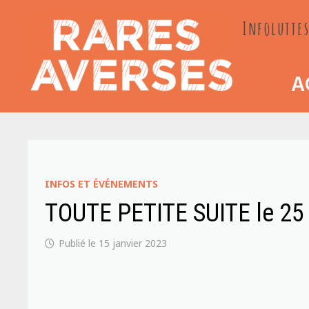
Passer
Infoluttes
au
contenu
A
INFOS ET ÉVÉNEMENTS
TOUTE PETITE SUITE le 25 
15 janvier 2023