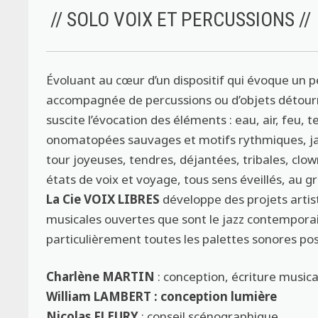
// SOLO VOIX ET PERCUSSIONS //
Évoluant au cœur d’un dispositif qui évoque un p
accompagnée de percussions ou d’objets détourn
suscite l’évocation des éléments : eau, air, feu, 
onomatopées sauvages et motifs rythmiques, jaill
tour joyeuses, tendres, déjantées, tribales, clo
états de voix et voyage, tous sens éveillés, au 
La Cie VOIX LIBRES
développe des projets artis
musicales ouvertes que sont le jazz contemporai
particulièrement toutes les palettes sonores poss
Charlène MARTIN
: conception, écriture musica
William LAMBERT : conception lumière
Nicolas FLEURY
: conseil scénographique