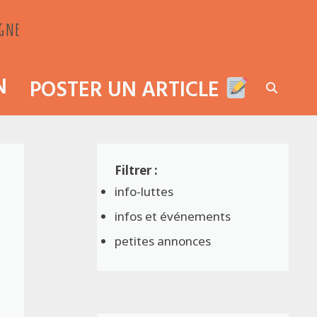
agne
N
POSTER UN ARTICLE
info-luttes
infos et événements
petites annonces