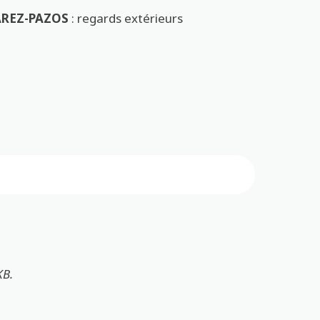
AREZ-PAZOS
: regards extérieurs
ssociation Galipette : 02 98 93 79 64
KB.