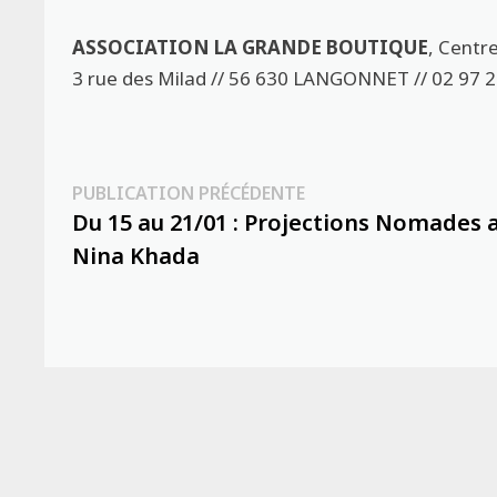
ASSOCIATION LA GRANDE BOUTIQUE
, Centr
3 rue des Milad // 56 630 LANGONNET // 02 97 2
Navigation
Publication
PUBLICATION PRÉCÉDENTE
précédente :
Du 15 au 21/01 : Projections Nomades 
de
Nina Khada
l’article