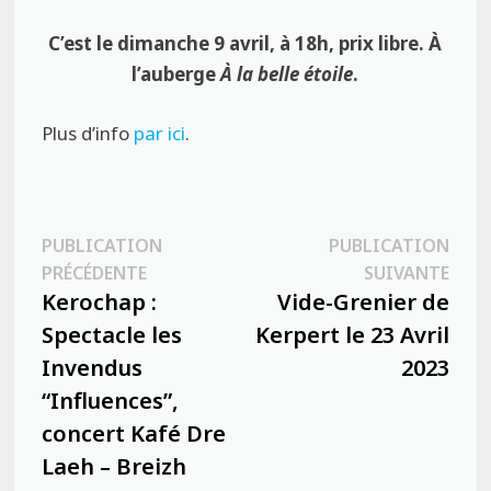
C’est le dimanche 9 avril, à 18h, prix libre. À
l’auberge
À la belle étoile
.
Plus d’info
par ici
.
Navigation
PUBLICATION
PUBLICATION
Publication
Publ
PRÉCÉDENTE
SUIVANTE
de
précédente :
suiva
Kerochap :
Vide-Grenier de
l’article
Spectacle les
Kerpert le 23 Avril
Invendus
2023
“Influences”,
concert Kafé Dre
Laeh – Breizh