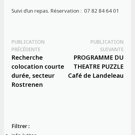
Suivi d’un repas. Réservation :
07 82 84 64 01
Navigation
PUBLICATION
PUBLICATION
Publication
Publ
PRÉCÉDENTE
SUIVANTE
de
précédente :
suiva
Recherche
PROGRAMME DU
l’article
colocation courte
THEATRE PUZZLE
durée, secteur
Café de Landeleau
Rostrenen