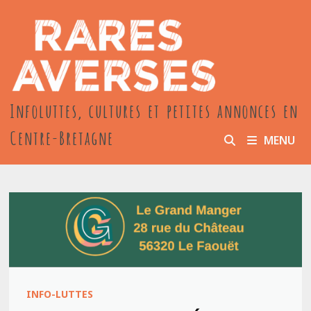
Passer
au
contenu
Infoluttes, cultures et petites annonces en
Centre-Bretagne
MENU
INFO-LUTTES