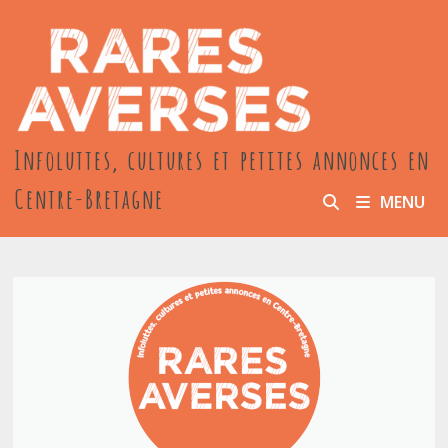
Passer
au
contenu
Infoluttes, cultures et petites annonces en
Centre-Bretagne
MENU