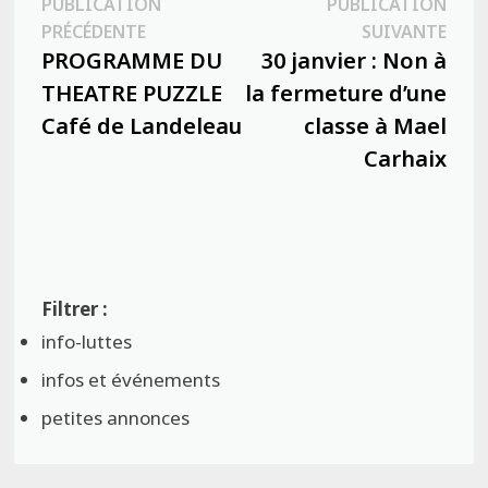
Navigation
PUBLICATION
PUBLICATION
Publication
Publ
PRÉCÉDENTE
SUIVANTE
de
précédente :
suiva
PROGRAMME DU
30 janvier : Non à
l’article
THEATRE PUZZLE
la fermeture d’une
Café de Landeleau
classe à Mael
Carhaix
info-luttes
infos et événements
petites annonces