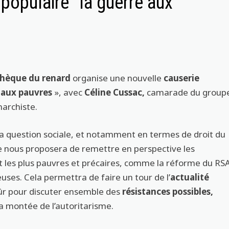
populaire “la guerre aux
thèque du renard
organise une nouvelle
causerie
 aux pauvres
», avec
Céline Cussac,
camarade du group
narchiste.
 la question sociale, et notamment en termes de droit du
elle nous proposera de remettre en perspective les
t les plus pauvres et précaires, comme la réforme du RS
euses. Cela permettra de faire un tour de l’
actualité
sûr pour discuter ensemble des
résistances possibles,
la montée de l’autoritarisme.