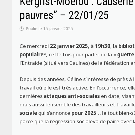
Kergrist-Moëlou : Causerie 
pauvres” – 22/01/25
15 janvier 2025
Ce mercredi
22
janvier
2025
,
à
19h30
, la
biblio
populaire
*, cette fois pour parler de la «
guerre
l’Entraide (situé vers Caulnes) de la fédération a
Depuis des années, Céline s’intéresse de près à
travail où elle est très active. En l’occurrence, 
dernières
attaques anti-sociales
en date, visan
mais aussi l’ensemble des travailleurs et travaill
sociale
qui s’annonce
pour 2025
… le tout bien-
parce que la régression socialeva de paire avec 