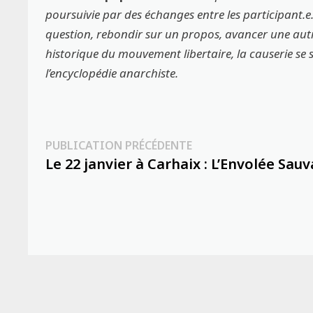
poursuivie par des échanges entre les participant.e.
question, rebondir sur un propos, avancer une autre 
historique du mouvement libertaire, la causerie se s
l’encyclopédie anarchiste.
Navigation
Publication
PUBLICATION PRÉCÉDENTE
précédente :
Le 22 janvier à Carhaix : L’Envolée Sau
de
l’article