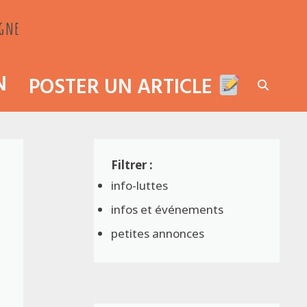
agne
N
POSTER UN ARTICLE
info-luttes
infos et événements
petites annonces