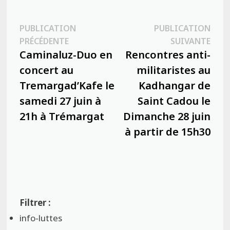
Navigation
PUBLICATION
PUBLICATION
Publication
Publ
PRÉCÉDENTE
SUIVANTE
de
précédente :
suiva
Caminaluz-Duo en
Rencontres anti-
l’article
concert au
militaristes au
Tremargad’Kafe le
Kadhangar de
samedi 27 juin à
Saint Cadou le
21h à Trémargat
Dimanche 28 juin
à partir de 15h30
info-luttes