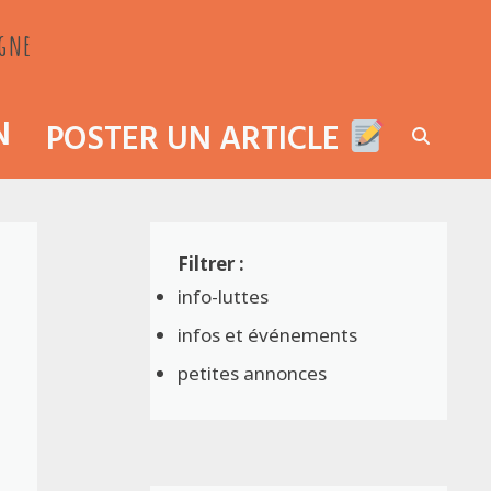
agne
N
POSTER UN ARTICLE
info-luttes
infos et événements
petites annonces