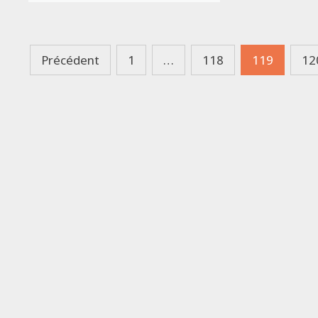
Pagination
Précédent
1
…
118
119
12
des
publications