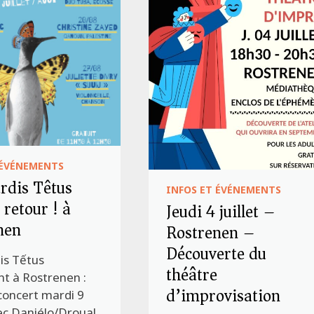
 ÉVÉNEMENTS
rdis Têtus
INFOS ET ÉVÉNEMENTS
 retour ! à
Jeudi 4 juillet –
nen
Rostrenen –
Découverte du
is Tếtus
théâtre
nt à Rostrenen :
d’improvisation
concert mardi 9
vec Daniélo/Droual