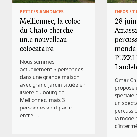
PETITES ANNONCES
INFOS ET
Mellionnec, la coloc
28 juin
du Chato cherche
Amassi
un.e nouvelleau
percus
colocataire
monde 
PUZZLE
Nous sommes
Landel
actuellement 5 personnes
dans une grande maison
Omar Ch
avec grand jardin située en
propose 
lisière du bourg de
spéciale 
Mellionnec, mais 3
un specta
personnes vont partir
percussio
entre …
la mode 
d’intermè