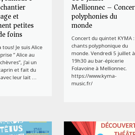
: chantier
Mellionnec – Concer
age et
polyphonies du
ent petites
monde
de foins
Concert du quintet KYMA :
chants polyphonique du
 tous! Je suis Alice
monde. Vendredi 5 juillet 
prise ” Alice au
19h30 au bar-épicerie
chèvres”, j’ai un
Folavoine à Mellionnec.
aprin et fait du
https://www.kyma-
vec leur lait …
music.fr/