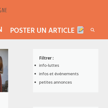
agne
N
POSTER UN ARTICLE
info-luttes
infos et événements
petites annonces