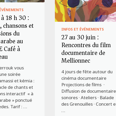
 ÉVÉNEMENTS
 à 18 h 30 :
, chansons et
INFOS ET ÉVÉNEMENTS
sions du
27 au 30 juin :
arabe au
Rencontres du film
 Café à
documentaire de
eau
Mellionnec
errouk vous
4 jours de fête autour du
une soirée
cinéma documentaire
amassi et kémia :
Projections de films ·
cle de chants et
Diffusion de documentaire
ns interactif « à
sonores · Ateliers · Balade
arabe » ponctué
des Grenouilles · Concert e
des. Tarif : …
…