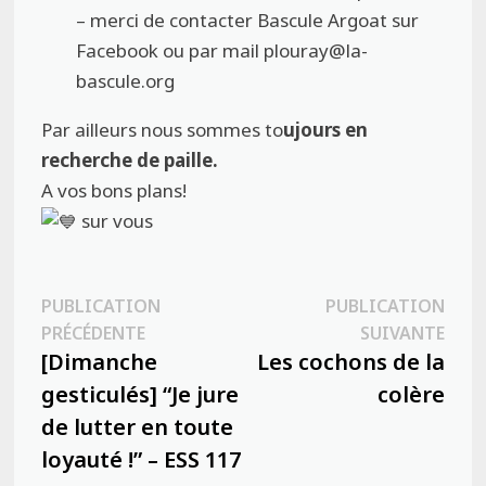
– merci de contacter Bascule Argoat sur
Facebook ou par mail plouray@la-
bascule.org
Par ailleurs nous sommes to
ujours en
recherche de paille.
A vos bons plans!
sur vous
Navigation
PUBLICATION
PUBLICATION
Publication
Publ
PRÉCÉDENTE
SUIVANTE
de
précédente :
suiva
[Dimanche
Les cochons de la
l’article
gesticulés] “Je jure
colère
de lutter en toute
loyauté !” – ESS 117