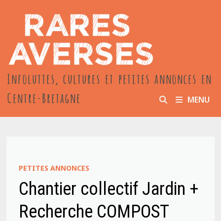
Passer
au
contenu
Infoluttes, cultures et petites annonces en
Centre-Bretagne
MENU
PETITES ANNONCES
Chantier collectif Jardin +
Recherche COMPOST