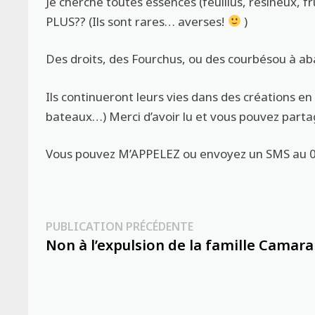
Je cherche toutes essences (feuillus, résineux, 
PLUS?? (Ils sont rares… averses!
)
Des droits, des Fourchus, ou des courbésou à a
Ils continueront leurs vies dans des créations en
bateaux…) Merci d’avoir lu et vous pouvez partag
Vous pouvez M’APPELEZ ou envoyez un SMS au 07
Navigation
Publication
PUBLICATION PRÉCÉDENTE
précédente :
Non à l’expulsion de la famille Camara
de
l’article