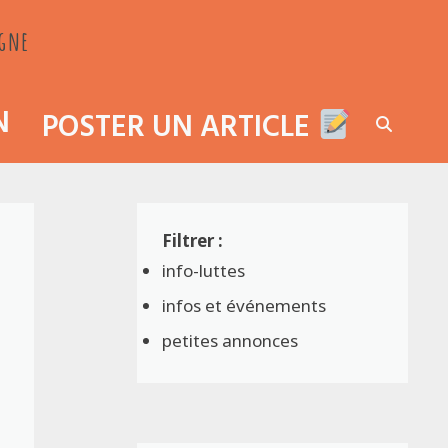
agne
N
POSTER UN ARTICLE
info-luttes
infos et événements
petites annonces