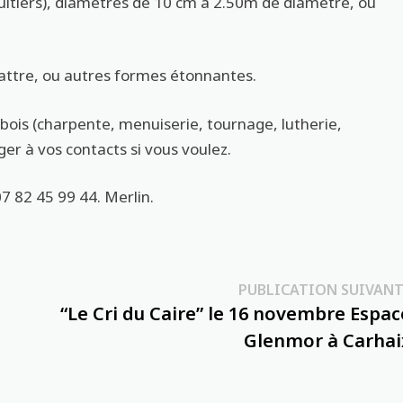
fruitiers), diamètres de 10 cm à 2.50m de diamètre, ou
battre, ou autres formes étonnantes.
 bois (charpente, menuiserie, tournage, lutherie,
er à vos contacts si vous voulez.
 82 45 99 44. Merlin.
PUBLICATION SUIVANT
“Le Cri du Caire” le 16 novembre Espac
Glenmor à Carhai