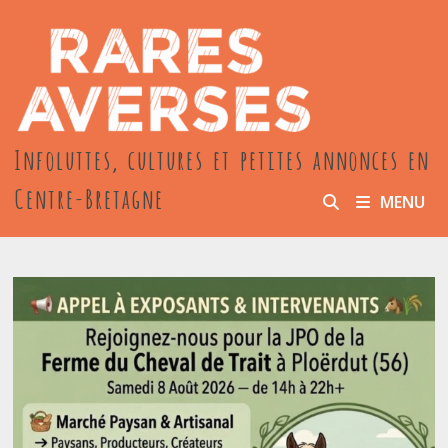
Passer
au
contenu
Infoluttes, cultures et petites annonces en
Centre-Bretagne
MENU