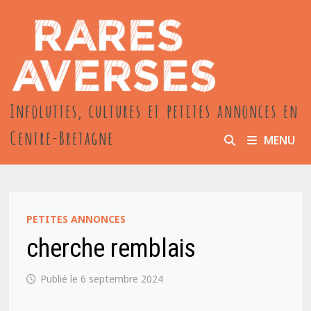
Passer
au
contenu
Infoluttes, cultures et petites annonces en
Centre-Bretagne
MENU
PETITES ANNONCES
cherche remblais
6 septembre 2024