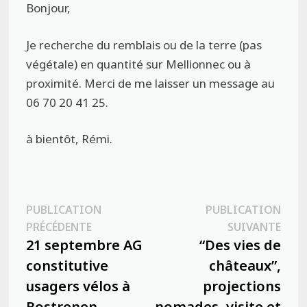
Bonjour,
Je recherche du remblais ou de la terre (pas
végétale) en quantité sur Mellionnec ou à
proximité. Merci de me laisser un message au
06 70 20 41 25.
à bientôt, Rémi.
Navigation
PUBLICATION
PUBLICATION
Publication
Publ
PRÉCÉDENTE
SUIVANTE
de
précédente :
suiva
21 septembre AG
“Des vies de
l’article
constitutive
châteaux”,
usagers vélos à
projections
Rostrenen
nomades, visite et