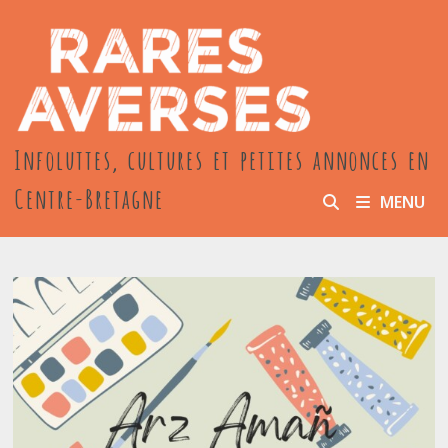
Passer
au
contenu
Infoluttes, cultures et petites annonces en
Centre-Bretagne
MENU