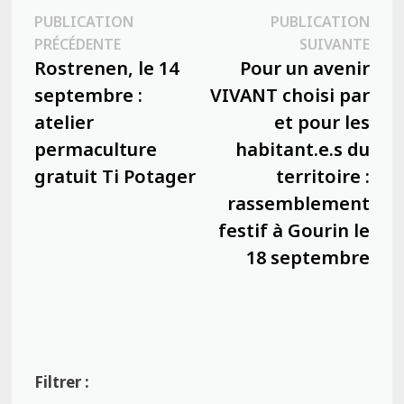
Navigation
PUBLICATION
PUBLICATION
Publication
Publ
PRÉCÉDENTE
SUIVANTE
de
précédente :
suiva
Rostrenen, le 14
Pour un avenir
l’article
septembre :
VIVANT choisi par
atelier
et pour les
permaculture
habitant.e.s du
gratuit Ti Potager
territoire :
rassemblement
festif à Gourin le
18 septembre