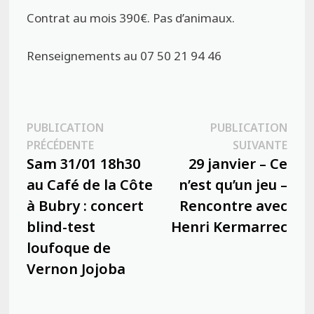
Contrat au mois 390€. Pas d’animaux.
Renseignements au 07 50 21 94 46
Navigation
PUBLICATION
PUBLICATION
Publication
Publ
PRÉCÉDENTE
SUIVANTE
de
précédente :
suiva
Sam 31/01 18h30
29 janvier – Ce
l’article
au Café de la Côte
n’est qu’un jeu –
à Bubry : concert
Rencontre avec
blind-test
Henri Kermarrec
loufoque de
Vernon Jojoba