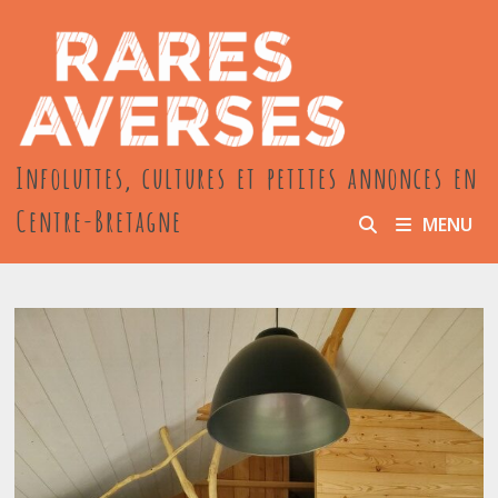
Passer
au
contenu
Infoluttes, cultures et petites annonces en
Centre-Bretagne
MENU