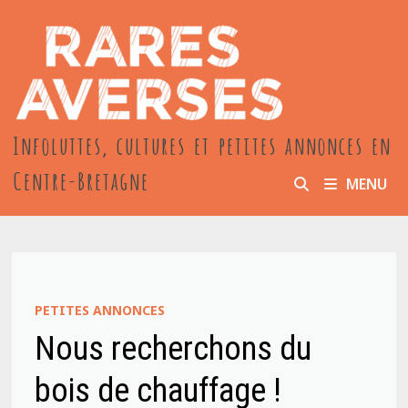
Passer
au
contenu
Infoluttes, cultures et petites annonces en
Centre-Bretagne
MENU
PETITES ANNONCES
Nous recherchons du
bois de chauffage !