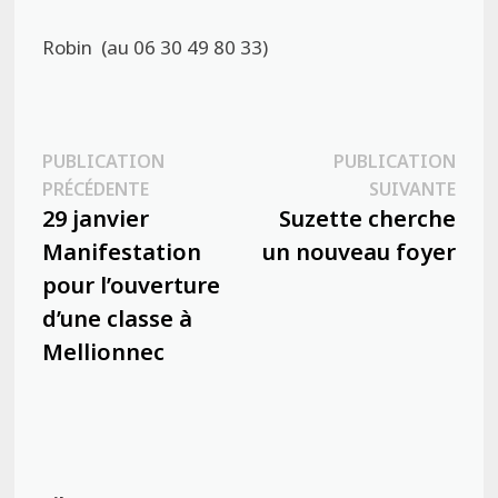
Robin (au 06 30 49 80 33)
Navigation
PUBLICATION
PUBLICATION
Publication
Publ
PRÉCÉDENTE
SUIVANTE
de
précédente :
suiva
29 janvier
Suzette cherche
l’article
Manifestation
un nouveau foyer
pour l’ouverture
d’une classe à
Mellionnec