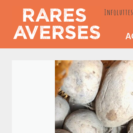
Passer
Infoluttes
au
contenu
A