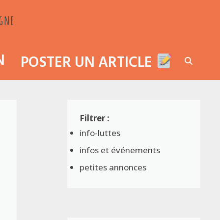
agne
N
POSTER UN ARTICLE
info-luttes
infos et événements
petites annonces