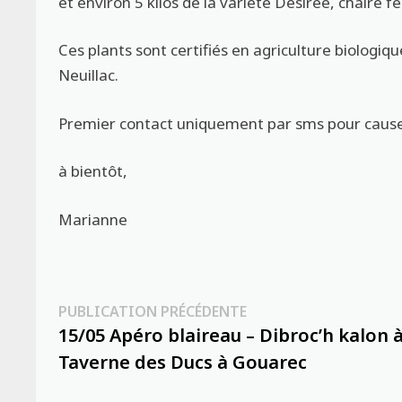
et environ 5 kilos de la variété Désirée, chaire f
Ces plants sont certifiés en agriculture biolog
Neuillac.
Premier contact uniquement par sms pour cause 
à bientôt,
Marianne
Navigation
Publication
PUBLICATION PRÉCÉDENTE
précédente :
15/05 Apéro blaireau – Dibroc’h kalon à
de
Taverne des Ducs à Gouarec
l’article