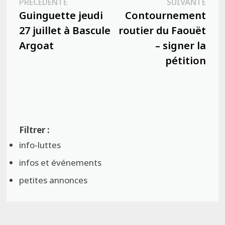
Publication
Publ
PRÉCÉDENTE
SUIVANTE
de
précédente :
suiva
Guinguette jeudi
Contournement
l’article
27 juillet à Bascule
routier du Faouët
Argoat
– signer la
pétition
info-luttes
infos et événements
petites annonces