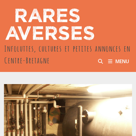
Passer
au
contenu
Infoluttes, cultures et petites annonces en
Centre-Bretagne
MENU