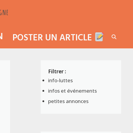
agne
N
POSTER UN ARTICLE
info-luttes
infos et événements
petites annonces