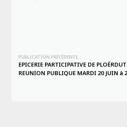
Navigation
Publication
PUBLICATION PRÉCÉDENTE
précédente :
EPICERIE PARTICIPATIVE DE PLOËRDUT 
de
REUNION PUBLIQUE MARDI 20 JUIN à 
l’article