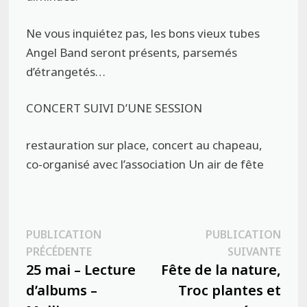
Ne vous inquiétez pas, les bons vieux tubes
Angel Band seront présents, parsemés
d’étrangetés…
CONCERT SUIVI D’UNE SESSION
restauration sur place, concert au chapeau,
co-organisé avec l’association Un air de fête
Navigation
PUBLICATION
PUBLICATION
Publication
Publ
PRÉCÉDENTE
SUIVANTE
de
précédente :
suiva
25 mai – Lecture
Fête de la nature,
l’article
d’albums –
Troc plantes et