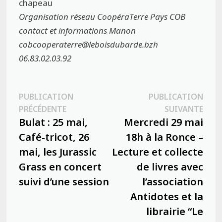
chapeau
Organisation réseau CoopéraTerre Pays COB
contact et informations Manon
cobcooperaterre@leboisdubarde.bzh
06.83.02.03.92
Navigation
PUBLICATION
PUBLICATION
Publication
Publ
PRÉCÉDENTE
SUIVANTE
de
précédente :
suiva
Bulat : 25 mai,
Mercredi 29 mai
l’article
Café-tricot, 26
18h à la Ronce –
mai, les Jurassic
Lecture et collecte
Grass en concert
de livres avec
suivi d’une session
l’association
Antidotes et la
librairie “Le