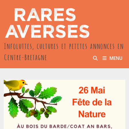
Passer
au
contenu
Infoluttes, cultures et petites annonces en
Centre-Bretagne
MENU