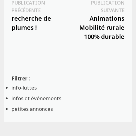
Navigation
PUBLICATION
PUBLICATION
Publication
Publ
PRÉCÉDENTE
SUIVANTE
de
précédente :
suiva
recherche de
Animations
l’article
plumes !
Mobilité rurale
100% durable
info-luttes
infos et événements
petites annonces