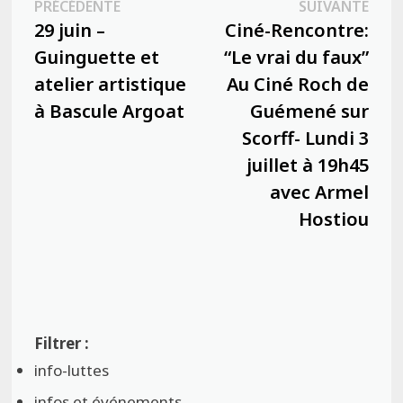
Publication
Publ
PRÉCÉDENTE
SUIVANTE
de
précédente :
suiva
29 juin –
Ciné-Rencontre:
l’article
Guinguette et
“Le vrai du faux”
atelier artistique
Au Ciné Roch de
à Bascule Argoat
Guémené sur
Scorff- Lundi 3
juillet à 19h45
avec Armel
Hostiou
info-luttes
infos et événements