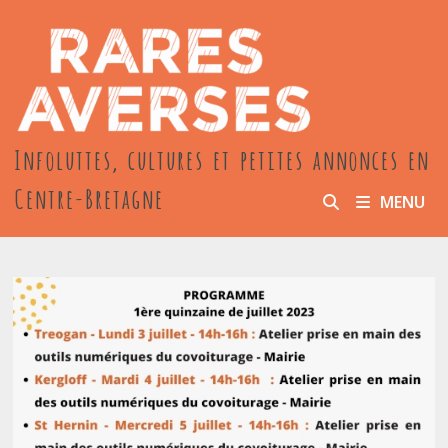
Passer
au
contenu
Infoluttes, cultures et petites annonces en
Centre-Bretagne
MENU