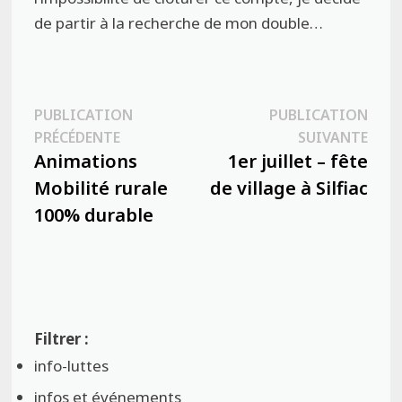
de partir à la recherche de mon double…
Navigation
PUBLICATION
PUBLICATION
Publication
Publ
PRÉCÉDENTE
SUIVANTE
de
précédente :
suiva
Animations
1er juillet – fête
l’article
Mobilité rurale
de village à Silfiac
100% durable
info-luttes
infos et événements