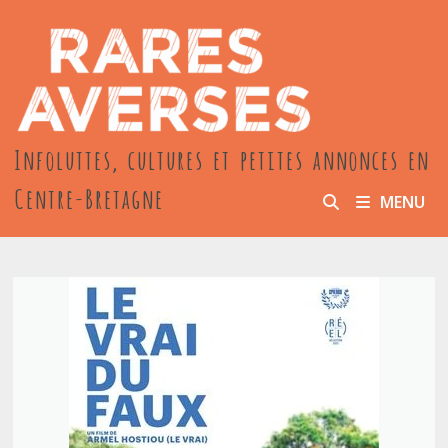
Passer
au
contenu
Infoluttes, cultures et petites annonces en
Centre-Bretagne
MENU