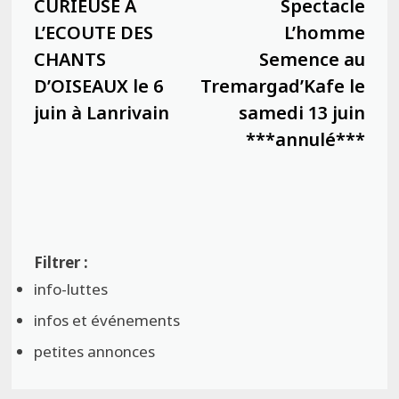
l’article
CURIEUSE A
Spectacle
L’ECOUTE DES
L’homme
CHANTS
Semence au
D’OISEAUX le 6
Tremargad’Kafe le
juin à Lanrivain
samedi 13 juin
***annulé***
info-luttes
infos et événements
petites annonces