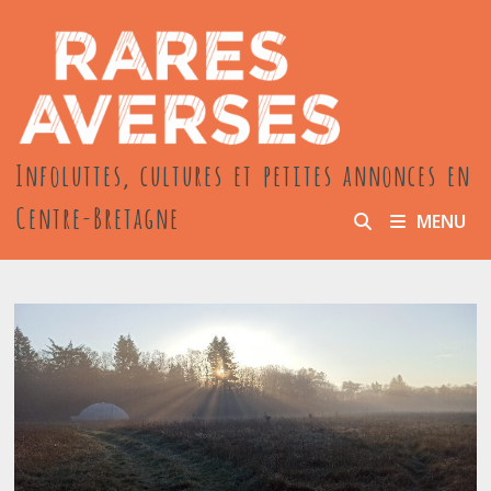
Passer
au
contenu
Infoluttes, cultures et petites annonces en
Centre-Bretagne
MENU