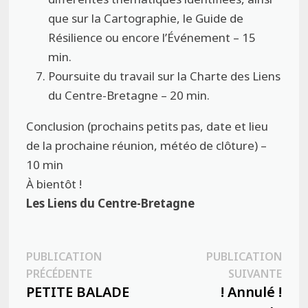
que sur la Cartographie, le Guide de
Résilience ou encore l’Événement – 15
min.
Poursuite du travail sur la Charte des Liens
du Centre-Bretagne – 20 min.
Conclusion (prochains petits pas, date et lieu
de la prochaine réunion, météo de clôture) –
10 min
À bientôt !
Les Liens du Centre-Bretagne
Navigation
PUBLICATION
PUBLICATION
Publication
Publ
PRÉCÉDENTE
SUIVANTE
de
précédente :
suiva
PETITE BALADE
! Annulé !